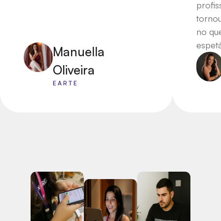
profis
torno
no qu
espetá
Manuella
Oliveira
EARTE