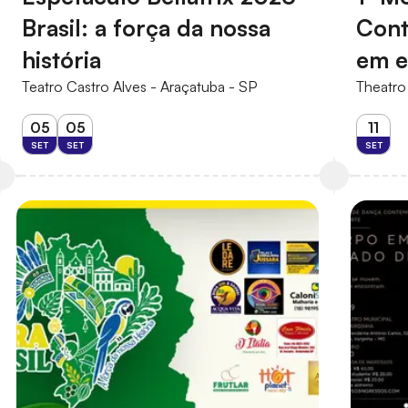
Brasil: a força da nossa
Cont
história
em e
Teatro Castro Alves - Araçatuba - SP
Theatro
05
05
11
SET
SET
SET