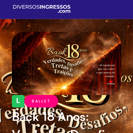
L
BALLET
Back 18 Anos: