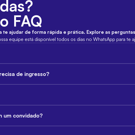
idas?
so FAQ
te ajudar de forma rápida e prática. Explore as pergunta
ssa equipe está disponível todos os dias no WhatsApp para te a
nviado para o seu e-mail em formato PDF. Ele também fica dispo
precisa de ingresso?
ingresso pelo celular no dia do evento.
sso para entrar no evento. Menores de 5 anos têm acesso gratui
 do evento. Recomendamos que você chegue com pelo menos 45 
m um convidado?
 PDF ou um print recebido por e-mail. Não nos responsabilizam