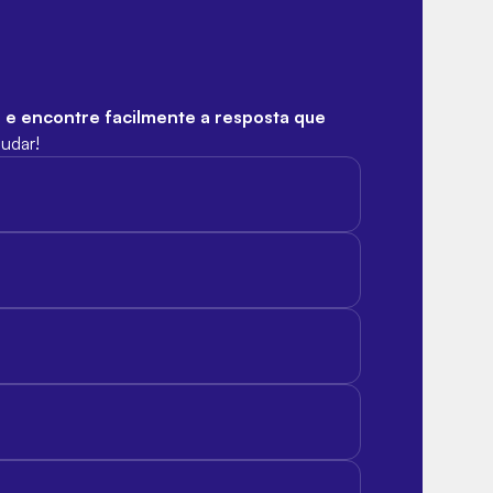
s e encontre facilmente a resposta que
judar!
nível em nosso site, na aba Meus Ingressos.
to, desde que fiquem no colo do responsável.
minutos de antecedência para evitar filas e
os por ingressos comprados fora do nosso site