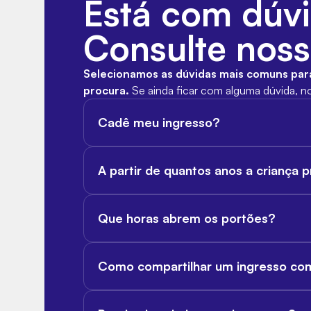
Está com dúv
Consulte nos
Selecionamos as dúvidas mais comuns para 
procura.
Se ainda ficar com alguma dúvida, no
Cadê meu ingresso?
Após a confirmação da compra, o ingresso é e
A partir de quantos anos a criança 
Não é necessário imprimir: basta apresentar o 
Crianças a partir de 5 anos precisam de ingre
Que horas abrem os portões?
Os portões abrem 30 minutos antes do início
Como compartilhar um ingresso co
garantir sua entrada com tranquilidade.
Você pode compartilhar o ingresso enviando o