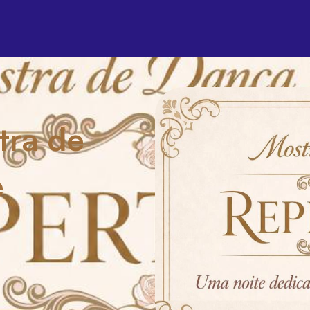
tra de
é