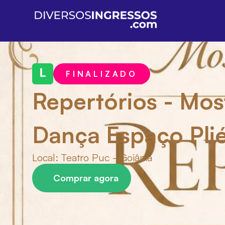
L
FINALIZADO
Repertórios - Mos
Dança Espaço Pli
Local:
Teatro Puc - Goiânia
Comprar agora