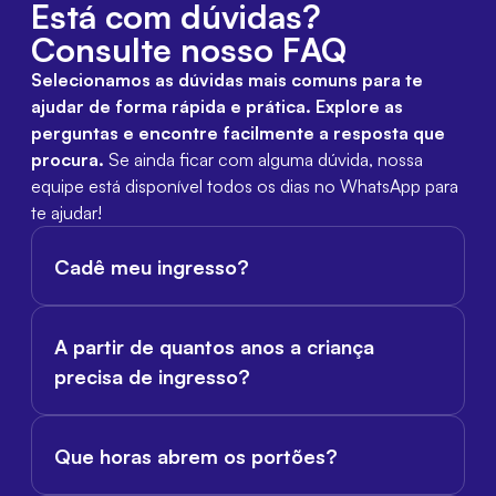
Está com dúvidas?
Consulte nosso FAQ
Selecionamos as dúvidas mais comuns para te
ajudar de forma rápida e prática. Explore as
perguntas e encontre facilmente a resposta que
procura.
Se ainda ficar com alguma dúvida, nossa
equipe está disponível todos os dias no WhatsApp para
te ajudar!
Cadê meu ingresso?
Após a confirmação da compra, o ingresso é enviado
para o seu e-mail em formato PDF. Ele também fica
A partir de quantos anos a criança
disponível em nosso site, na aba Meus Ingressos. Não é
precisa de ingresso?
necessário imprimir: basta apresentar o ingresso pelo
celular no dia do evento.
Crianças a partir de 4 anos precisam de ingresso para
entrar no evento. Menores de 4 anos têm acesso
Que horas abrem os portões?
gratuito, desde que fiquem no colo do responsável.