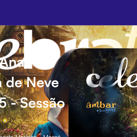
 Ana
a de Neve
5 - Sessão
berto Marinho - Macaé -