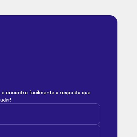
s e encontre facilmente a resposta que
judar!
to, desde que fiquem no colo do responsável.