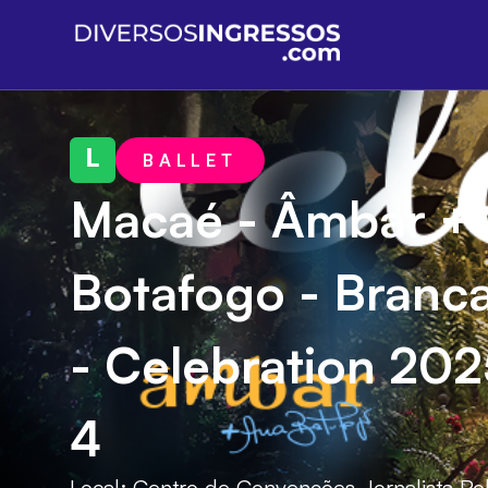
L
BALLET
Macaé - Âmbar +
Botafogo - Branc
- Celebration 202
4
Local:
Centro de Convenções Jornalista Ro