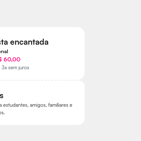
sta encantada
nal
$ 60,00
3x sem juros
s
a estudantes, amigos, famíliares e
os.